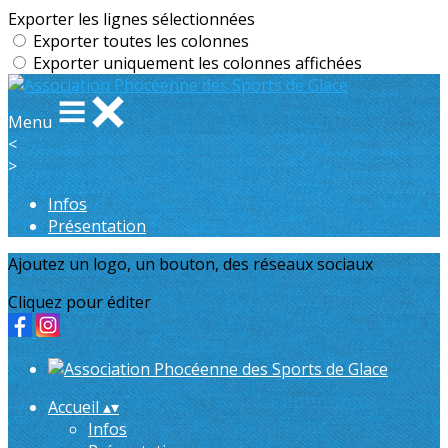
Exporter les lignes sélectionnées
Exporter toutes les colonnes
Exporter uniquement les colonnes affichées
Menu
<
>
Infos
Présentation
Ajoutez un logo, un bouton, des réseaux sociaux
Cliquez pour éditer
Accueil
▴
▾
Infos