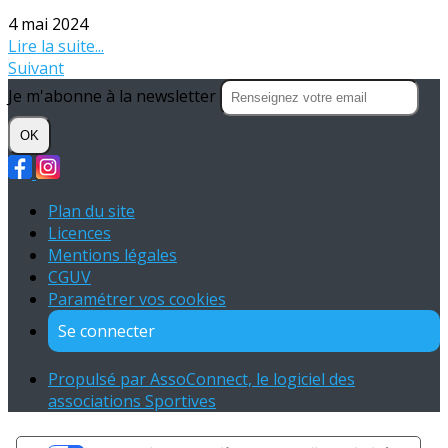
4 mai 2024
Lire la suite...
Suivant
Je m'abonne à la newsletter
OK
Plan du site
Licences
Mentions légales
CGUV
Paramétrer vos cookies
Se connecter
Propulsé par AssoConnect, le logiciel des
associations Sportives