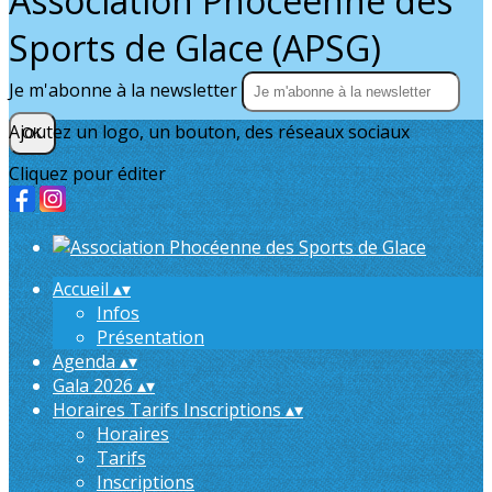
Association Phocéenne des
Sports de Glace (APSG)
Je m'abonne à la newsletter
Ajoutez un logo, un bouton, des réseaux sociaux
OK
Cliquez pour éditer
Accueil
▴
▾
Infos
Présentation
Agenda
▴
▾
Gala 2026
▴
▾
Horaires Tarifs Inscriptions
▴
▾
Horaires
Tarifs
Inscriptions