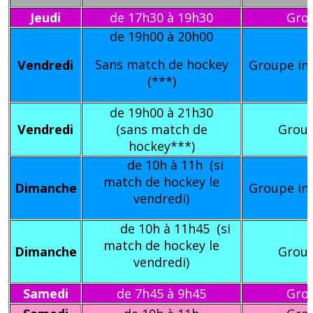
Jeudi
de 17h30 à 19h30
Gro
de 19h00 à 20h00
Sans match de hockey
Vendredi
Groupe ini
(***)
de 19h00 à 21h30
Vendredi
(sans match de
Group
hockey***)
de 10h à 11h (si
match de hockey le
Dimanche
Groupe ini
vendredi)
de 10h à 11h45 (si
match de hockey le
Dimanche
Group
vendredi)
Samedi
de 7h45 à 9h45
Gro