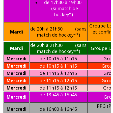
de 17h30 à 19h00
(si match de
hockey*)
Groupe Loi
de 20h à 21h30 (sans
Mardi
et confir
match de hockey**)
de 20h à 21h30 (sans
Mardi
Groupe Da
match de hockey**)
Mercredi
de 10h15 à 11h15
Grou
Mercredi
de 10h15 à 11h15
Group
Mercredi
de 11h15 à 12h15
Grou
Mercredi
de 11h15 à 12h15
Group
Mercredi
de 11h15 à 12h15
Gro
de 13h45
à 15h45
Mercredi
Gro
PPG (P
Mercredi
de 16h00 à 16h45