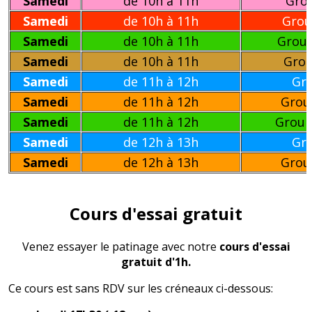
Samedi
de 10h à 11h
Grou
Samedi
de 10h à 11h
Group
Samedi
de 10h à 11h
Group
Samedi
de 10h à 11h
Grou
Samedi
de 11h à 12h
Gro
Samedi
de 11h à 12h
Grou
Samedi
de 11h à 12h
Group
Samedi
de 12h à 13h
Gro
Samedi
de 12h à 13h
Grou
Cours d'essai gratuit
Venez essayer le patinage avec notre
cours d'essai
gratuit d'1h.
Ce cours est sans RDV sur les créneaux ci-dessous: